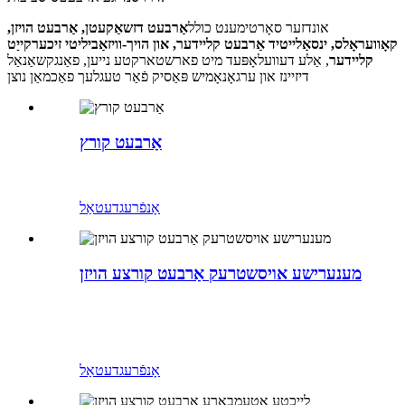
אונדזער סאָרטימענט כולל
אַרבעט דזשאַקעטן, אַרבעט הויזן,
קאָוועראָלס, ינסאַלייטיד אַרבעט קליידער, און הויך-וויזאַביליטי זיכערקייַט
קליידער
, אַלע דעוועלאָפּעד מיט פארשטארקטע נייען, פאַנגקשאַנאַל
דיזיינז און ערגאָנאָמיש פּאַסיק פֿאַר טעגלעך פאַכמאַן נוצן
אַרבעט קורץ
אָנפֿרעג
דעטאַל
מענערישע אויסשטרעק אַרבעט קורצע הויזן
אָנפֿרעג
דעטאַל