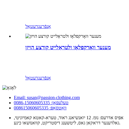
אָנפֿרעג
דעטאַל
מענער וואָרקפלאָו ולטראַלייט קורצע הויזן
אָנפֿרעג
דעטאַל
Email: susan@passion-clothing.com
טעלעפאָן: 0086-15060605335
וואַטסאַפּ: 008615060605335
אפיס אדרעס: נומ. 12 יואנשיאנג ראוד, טערא-קאטא קאמיוניטי,
גאלדענער דראקאן גאס, ליטשענג דיסטריקט, קוואנזשאו כינע.