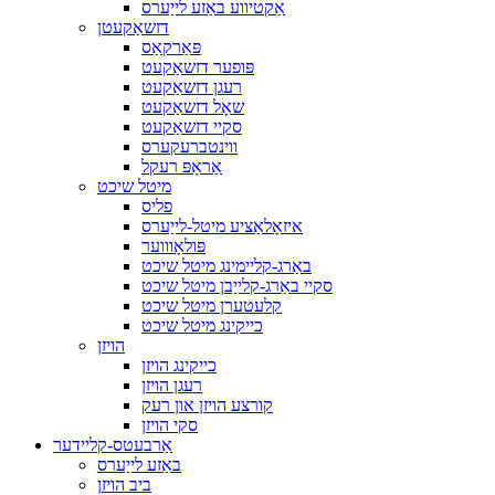
אַקטיווע באַזע לייַערס
דזשאַקעטן
פּאַרקאַס
פּופער דזשאַקעט
רעגן דזשאַקעט
שאָל דזשאַקעט
סקיי דזשאַקעט
ווינטברעקערס
אַראָפּ רעקל
מיטל שיכט
פליס
איזאָלאַציע מיטל-לייַערס
פּולאָוווער
באַרג-קליימינג מיטל שיכט
סקיי באַרג-קלייַבן מיטל שיכט
קלעטערן מיטל שיכט
כייקינג מיטל שיכט
הויזן
כייקינג הויזן
רעגן הויזן
קורצע הויזן און רעק
סקי הויזן
אַרבעטס-קליידער
באַזע לייַערס
ביב הויזן