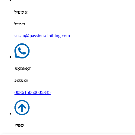
אימעיל
אימעיל
susan@passion-clothing.com
וואַטסאַפּ
וואַטסאַפּ
008615060605335
שפּיץ