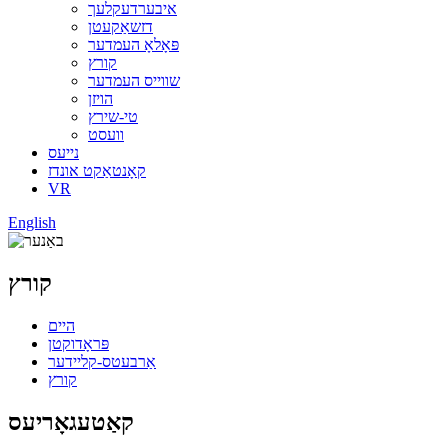
איבערדעקלעך
דזשאַקעטן
פּאָלאָ העמדער
קורץ
שווייס העמדער
הויזן
טי-שירץ
וועסט
נייעס
קאָנטאַקט אונדז
VR
English
קורץ
היים
פּראָדוקטן
אַרבעטס-קליידער
קורץ
קאַטעגאָריעס