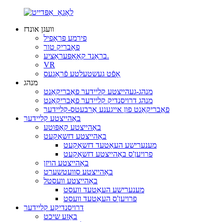
וועגן אונדז
פירמע פּראָפיל
פאַבריק טור
בראַנד קאָאָפּעראַציע.
VR
אָפֿט געשטעלטע פֿראַגעס
מנהג
מנהג-געהייצטע קליידער פאַבריקאַנט
מנהג דרויסנדיק קליידער פאַבריקאַנט
פאַבריקאַנט פון אייגענע אַרבעטס-קליידער
באַהייצטע קליידער
באַהייצטע קאַפּוטע
באַהייצטע דזשאַקעט
מענערישע העאַטעד דזשאַקעט
פרויען'ס באַהייצטע דזשאַקעט
באַהייצטע הויזן
באַהייצטע סוועטשערט
באַהייצטע וועסטל
מענערישע העאַטעד וועסט
פרויען'ס העאַטעד וועסט
דרויסנדיקע קליידער
באַזע שיכט