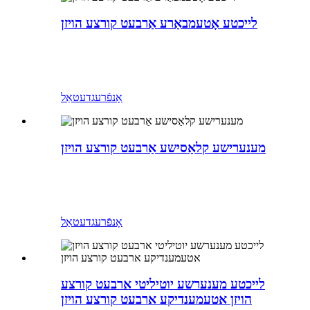
לייכטע אָטעמבאַרע אַרבעט קורצע הויזן
אָנפֿרעג
דעטאַל
מענערישע קלאַסישע אַרבעט קורצע הויזן
אָנפֿרעג
דעטאַל
לייכטע מענערשע יוטיליטי ארבעט קורצע
הויזן אטעמענדיקע ארבעט קורצע הויזן