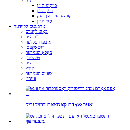
הויזן
כייקינג הויזן
רעגן הויזן
קורצע הויזן און רעק
סקי הויזן
אַרבעטס-קליידער
באַזע לייַערס
ביב הויזן
איבערדעקלעך
דזשאַקעטן
פּאָלאָ העמדער
טי-שירץ
הויזן
קורץ
שווייס העמדער
וועסט
אָעם&אָדם קאַסטאַם דרויסנדיק...