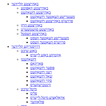
באַהייצטע קליידער
באַהייצטע קאַפּוטע
באַהייצטע דזשאַקעט
מענערישע העאַטעד דזשאַקעט
פרויען'ס באַהייצטע דזשאַקעט
באַהייצטע הויזן
באַהייצטע סוועטשערט
באַהייצטע וועסטל
מענערישע העאַטעד וועסט
פרויען'ס העאַטעד וועסט
דרויסנדיקע קליידער
באַזע שיכט
אַקטיווע באַזע לייַערס
דזשאַקעטן
פּאַרקאַס
פּופער דזשאַקעט
רעגן דזשאַקעט
שאָל דזשאַקעט
סקיי דזשאַקעט
ווינטברעקערס
מיטל שיכט
פליס
איזאָלאַציע מיטל-לייַערס
פּולאָוווער