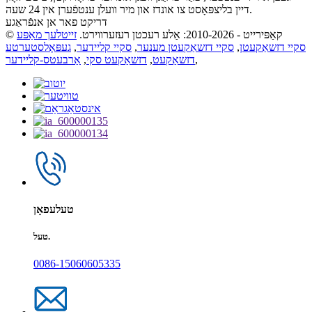
דיין בליצפּאָסט צו אונדז און מיר וועלן ענטפֿערן אין 24 שעה.
דריקט פאר אן אנפֿראַגע
© קאַפּירייט - 2010-2026: אַלע רעכטן רעזערווירט.
זייטלעך מאַפּע
סקיי דזשאַקעטן
,
סקיי דזשאַקעטן מענער
,
סקיי קליידער
,
געפּאָלסטערטע
,
דזשאַקעט
,
דזשאַקעט סקי
,
אַרבעטס-קליידער
טעלעפאָן
טעל.
0086-15060605335