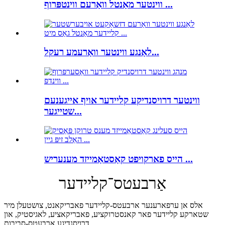
ווינטער מאַנטל וואַרעם ווינטפּרוף ...
לאַנגע ווינטער וואַרעמע רעקל...
ווינטער דרויסנדיקע קליידער אויף אייגענעם
שטייגער...
הייס פארקויפט קאַסטאַמייזד מענעריש ...
אַרבעטס־קליידער
אלס אן ערפארענער ארבעטס-קליידער פאבריקאנט, צושטעלן מיר
שטארקע קליידער פאר קאנסטרוקציע, פאבריקאציע, לאגיסטיק, און
דרויסנדיגע ארבעטס-סביבות.