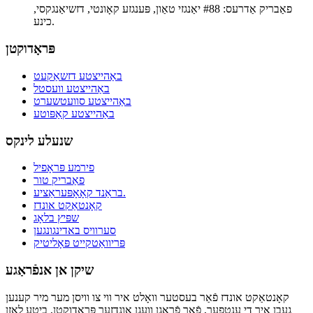
פאַבריק אַדרעס: #88 יאַנגזי טאַון, פּענגזע קאָונטי, דזשיאַנגקסי,
כינע.
פּראָדוקטן
באַהייצטע דזשאַקעט
באַהייצטע וועסטל
באַהייצטע סוועטשערט
באַהייצטע קאַפּוטע
שנעלע לינקס
פירמע פּראָפיל
פאַבריק טור
בראַנד קאָאָפּעראַציע.
קאָנטאַקט אונדז
שפּיץ בלאָג
סערוויס באדינגונגען
פּריוואַטקייט פּאָליטיק
שיקן אן אנפֿראַגע
קאָנטאַקט אונדז פֿאַר בעסטער וואָלט איר ווי צו וויסן מער מיר קענען
געבן איר די ענטפער, פֿאַר פֿראַגן וועגן אונדזער פּראָדוקטן, ביטע לאָזן