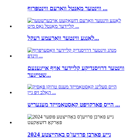
ווינטער מאַנטל וואַרעם ווינטפּרוף ...
לאַנגע ווינטער וואַרעמע רעקל...
ווינטער דרויסנדיקע קליידער אויף אייגענעם
שטייגער...
הייס פארקויפט קאַסטאַמייזד מענעריש ...
2024 נייע פארבן פרויען'ס באַהייצטע