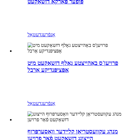
פּופער פּאַרקאַ דזשאַקעט
אָנפֿרעג
דעטאַל
פרויען'ס באַהייצטע גאָלף דזשאַקעט מיט
אָפּציפּנדיקע אַרבל
אָנפֿרעג
דעטאַל
מנהג עקוועסטריאַן קליידער וואַסערפּרוף
הייצונג דזשאַקעט פֿאַר פרויען