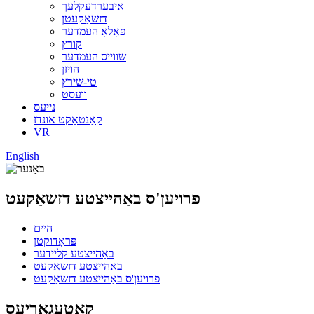
איבערדעקלעך
דזשאַקעטן
פּאָלאָ העמדער
קורץ
שווייס העמדער
הויזן
טי-שירץ
וועסט
נייעס
קאָנטאַקט אונדז
VR
English
פרויען'ס באַהייצטע דזשאַקעט
היים
פּראָדוקטן
באַהייצטע קליידער
באַהייצטע דזשאַקעט
פרויען'ס באַהייצטע דזשאַקעט
קאַטעגאָריעס