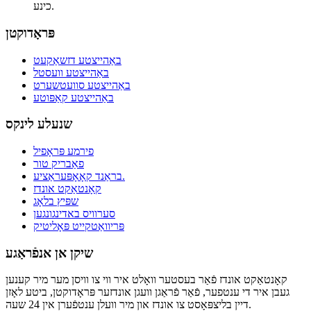
כינע.
פּראָדוקטן
באַהייצטע דזשאַקעט
באַהייצטע וועסטל
באַהייצטע סוועטשערט
באַהייצטע קאַפּוטע
שנעלע לינקס
פירמע פּראָפיל
פאַבריק טור
בראַנד קאָאָפּעראַציע.
קאָנטאַקט אונדז
שפּיץ בלאָג
סערוויס באדינגונגען
פּריוואַטקייט פּאָליטיק
שיקן אן אנפֿראַגע
קאָנטאַקט אונדז פֿאַר בעסטער וואָלט איר ווי צו וויסן מער מיר קענען
געבן איר די ענטפער, פֿאַר פֿראַגן וועגן אונדזער פּראָדוקטן, ביטע לאָזן
דיין בליצפּאָסט צו אונדז און מיר וועלן ענטפֿערן אין 24 שעה.