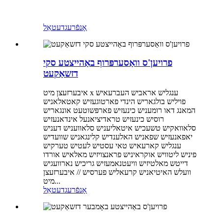
אָנפֿרעג
דעטאַל
פרויען'ס וואַסערפּרוף באַהייצטע סקי
דזשאַקעט
איבערזעצן מיט x ענגליש אראביש העברעאיש
פויליש בולגאריש הינדי פארטוגעזיש קאטאלאניש
המאנג דאו רומעניש כינעזיש פארפּשוטעט אונגאריש
רוסיש כינעזיש טראדיציאנעל אינדאנעזיש
סלאוואקיש טשעכיש איטאליעניש סלאוועניש דעניש
יאפאנעזיש שפאניש האלענדיש קלינגאניש שוועדיש
ענגליש קארעאיש טאי עסטיש לעטיש טערקיש
פיניש ליטוויש אוקראיניש פראנצויזיש מאלאיש אורדו
דייטש מאלטיזיש וויעטנאמעזיש גריכיש נארוועגיש
וועלש האיטיאניש קרעאליש פערסיש // איבערזעצן
מיט...
אָנפֿרעג
דעטאַל