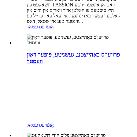
דזשאַקעט פון PASSION האט אן אינטעגרירטע
היץ סיסטעם צו האלטן אייך ווארים און הייס אין
קאלטע וועטער באדינגונגען. אידעאל פאר פרייליכע
ווינטער טעג אין שטאל, דאס...
אָנפֿרעג
דעטאַל
פרויען'ס באַהייצטע, געשניטע, פּופער דאַון
וועסטל
אָנפֿרעג
דעטאַל