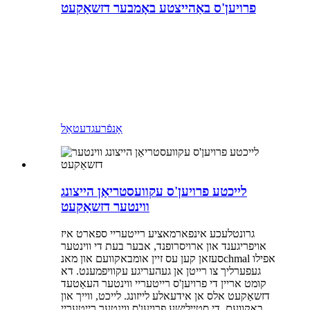
פרויען'ס באַהייצטע באָמבער דזשאַקעט
אָנפֿרעג
דעטאַל
לייכטע פרויען'ס עקוועסטריאַן הייצונג
ווינטער דזשאַקעט
גרונטלעכע אינפארמאציע רייטעריי ספארט איז
אויפריגענד און ארויסרופנד, אבער בעת די ווינטער
סעזאן קען עס זיין אומבאקוועם און מאנchmal אפילו
געפערליך צו רייטן אן געהעריגע עקוויפמענט. דא
קומט אריין די פרויען'ס רייטעריי ווינטער העאַטעד
דזשאַקעט אלס אן אידעאלע לייזונג. לייכט, ווייך און
באקוועם, די סטיילישע פרויען'ס ווינטער רייטעריי