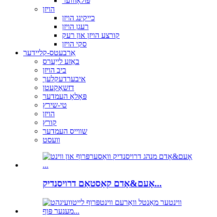
פּולאָוווער
הויזן
כייקינג הויזן
רעגן הויזן
קורצע הויזן און רעק
סקי הויזן
אַרבעטס-קליידער
באַזע לייַערס
ביב הויזן
איבערדעקלעך
דזשאַקעטן
פּאָלאָ העמדער
טי-שירץ
הויזן
קורץ
שווייס העמדער
וועסט
אָעם&אָדם קאַסטאַם דרויסנדיק...