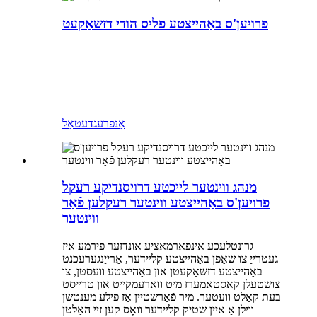
פרויען'ס באַהייצטע פליס הודי דזשאַקעט
אָנפֿרעג
דעטאַל
מנהג ווינטער לייכטע דרויסנדיקע רעקל
פרויען'ס באַהייצטע ווינטער רעקלען פֿאַר
ווינטער
גרונטלעכע אינפארמאציע אונדזער פירמע איז
געטרייַ צו שאַפֿן באַהייצטע קליידער, אַרייַנגערעכנט
באַהייצטע דזשאַקעטן און באַהייצטע וועסטן, צו
צושטעלן קאַסטאַמערז מיט וואַרעמקייט און טרייסט
בעת קאַלט וועטער. מיר פֿאַרשטיין אַז פילע מענטשן
ווילן אַ איין שטיק קליידער וואָס קען זיי האַלטן