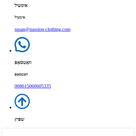
אימעיל
אימעיל
susan@passion-clothing.com
וואַטסאַפּ
וואַטסאַפּ
008615060605335
שפּיץ