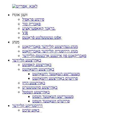
וועגן אונדז
פירמע פּראָפיל
פאַבריק טור
בראַנד קאָאָפּעראַציע.
VR
אָפֿט געשטעלטע פֿראַגעס
מנהג
מנהג-געהייצטע קליידער פאַבריקאַנט
מנהג דרויסנדיק קליידער פאַבריקאַנט
פאַבריקאַנט פון אייגענע אַרבעטס-קליידער
באַהייצטע קליידער
באַהייצטע קאַפּוטע
באַהייצטע דזשאַקעט
מענערישע העאַטעד דזשאַקעט
פרויען'ס באַהייצטע דזשאַקעט
באַהייצטע הויזן
באַהייצטע סוועטשערט
באַהייצטע וועסטל
מענערישע העאַטעד וועסט
פרויען'ס העאַטעד וועסט
דרויסנדיקע קליידער
באַזע שיכט