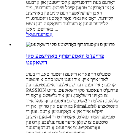
וואַרעם בעת דרויסנדיקע אַקטיוויטעטן און אַרבעט
אָן צו דאַרפֿן צו טראָגן קייפל שיכטן. דעריבער, מיר
האָבן דעוועלאָפּעד דעם ליניע פון ​​באַהייצונג
קליידער, וואָס איז גאנץ פֿאַר קאַלטע ווינטערס. די
קליידער זענען אַ רעגולער דזשאַקעט ווען נישט
באַהייצט, מאַכן ...
אָנפֿרעג
דעטאַל
פרויען'ס וואַסערפּרוף באַהייצטע סקי
דזשאַקעט
שטעלט זיך פאר א ריינעם ווינטער טאג, די בערג
לאדן אייך איין. איר זענט נישט סתם א ווינטער
קריגער; איר זענט דער שטאלצער אייגענטימער פון
PASSION פרויען'ס העאַטעד סקי דזשאַקעט, גרייט
צו באַזיגן די שלאָסן. ווען איר גליטשט אַראָפּ די
שלאָסן, האַלט די 3-שיכטיקע וואַסערפּרוף שאָל אייך
באַקוועם און טרוקן, און די PrimaLoft® אינסולאַציע
וויקלט אייך אין א באַקוועמען אָרעם. ווען די
טעמפּעראַטור פאַלט, אַקטיווירט די 4-זאָנע הייצונג
סיסטעם צו שאַפֿן אייער פּערזענלעכע אָרט פון
וואַרעמקייט. צי איר זענט אַ דערפאַרענער
פּראָפעסיאָנעל אָדער אַ שניי באַני...