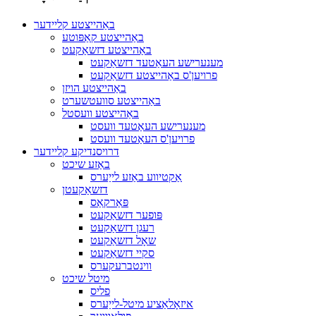
באַהייצטע קליידער
באַהייצטע קאַפּוטע
באַהייצטע דזשאַקעט
מענערישע העאַטעד דזשאַקעט
פרויען'ס באַהייצטע דזשאַקעט
באַהייצטע הויזן
באַהייצטע סוועטשערט
באַהייצטע וועסטל
מענערישע העאַטעד וועסט
פרויען'ס העאַטעד וועסט
דרויסנדיקע קליידער
באַזע שיכט
אַקטיווע באַזע לייַערס
דזשאַקעטן
פּאַרקאַס
פּופער דזשאַקעט
רעגן דזשאַקעט
שאָל דזשאַקעט
סקיי דזשאַקעט
ווינטברעקערס
מיטל שיכט
פליס
איזאָלאַציע מיטל-לייַערס