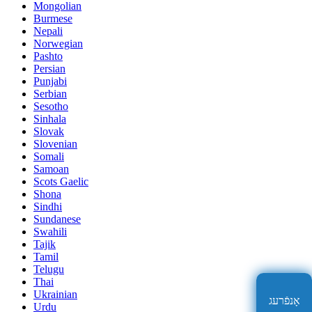
Mongolian
Burmese
Nepali
Norwegian
Pashto
Persian
Punjabi
Serbian
Sesotho
Sinhala
Slovak
Slovenian
Somali
Samoan
Scots Gaelic
Shona
Sindhi
Sundanese
Swahili
Tajik
Tamil
Telugu
Thai
Ukrainian
אָנפֿרעג
Urdu