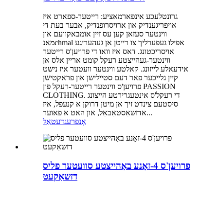
גרונטלעכע אינפארמאציע: רייטער-ספארט איז
אויפריגענדיק און ארויסרופנדיק, אבער בעת די
ווינטער סעזאן קען עס זיין אומבאקוועם און
מאנchmal אפילו געפערליך צו רייטן אן געהעריגע
אויסריכטונג. דאס איז וואו די פרויען'ס רייטער
ווינטער-געהייצטע רעקל קומט אריין אלס אן
אידעאלע לייזונג. קאלטע ווינטער וועטער איז נישט
קיין גלייכער פאר דעם סטיילישן און פראקטישן
פרויען'ס ווינטער רייטער-רעקל פון PASSION
CLOTHING. די רעקל'ס אינטעגרירטע הייצונג
סיסטעם צינדט זיך אן מיטן דרוקן א קנעפל, איז
אדזשאַסטאַבאַל, און האט א פאוער...
אָנפֿרעג
דעטאַל
פרויען'ס 4-זאָנע באַהייצטע סוועטער פליס
דזשאַקעט