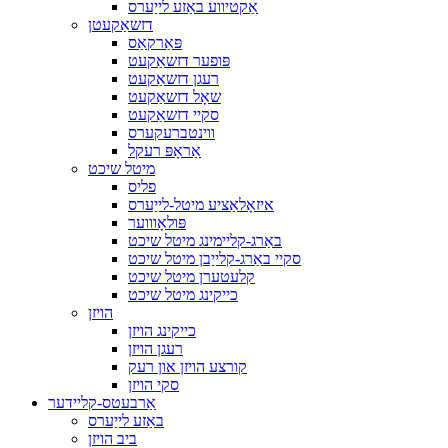
אַקטיווע באַזע לייַערס
דזשאַקעטן
פּאַרקאַס
פּופער דזשאַקעט
רעגן דזשאַקעט
שאָל דזשאַקעט
סקיי דזשאַקעט
ווינטברעקערס
אַראָפּ רעקל
מיטל שיכט
פליס
איזאָלאַציע מיטל-לייַערס
פּולאָוווער
באַרג-קליימינג מיטל שיכט
סקיי באַרג-קלייַבן מיטל שיכט
קלעטערן מיטל שיכט
כייקינג מיטל שיכט
הויזן
כייקינג הויזן
רעגן הויזן
קורצע הויזן און רעק
סקי הויזן
אַרבעטס-קליידער
באַזע לייַערס
ביב הויזן