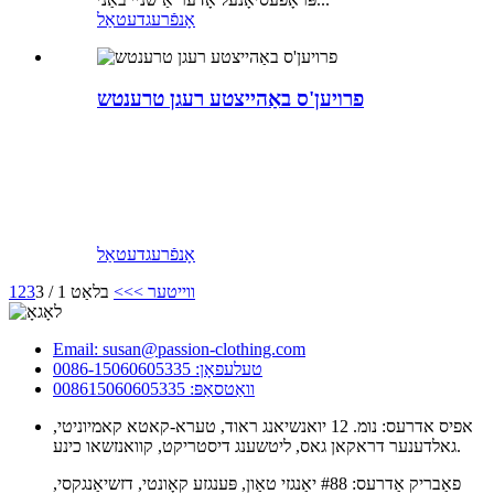
אָנפֿרעג
דעטאַל
פרויען'ס באַהייצטע רעגן טרענטש
אָנפֿרעג
דעטאַל
ווייטער >
>>
בלאַט 1 / 3
3
2
1
Email: susan@passion-clothing.com
טעלעפאָן: 0086-15060605335
וואַטסאַפּ: 008615060605335
אפיס אדרעס: נומ. 12 יואנשיאנג ראוד, טערא-קאטא קאמיוניטי,
גאלדענער דראקאן גאס, ליטשענג דיסטריקט, קוואנזשאו כינע.
פאַבריק אַדרעס: #88 יאַנגזי טאַון, פּענגזע קאָונטי, דזשיאַנגקסי,