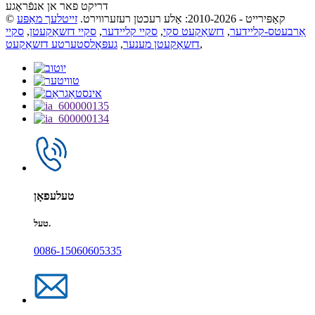
דריקט פאר אן אנפֿראַגע
© קאַפּירייט - 2010-2026: אַלע רעכטן רעזערווירט.
זייטלעך מאַפּע
אַרבעטס-קליידער
,
דזשאַקעט סקי
,
סקיי קליידער
,
סקיי דזשאַקעטן
,
סקיי
,
דזשאַקעטן מענער
,
געפּאָלסטערטע דזשאַקעט
טעלעפאָן
טעל.
0086-15060605335